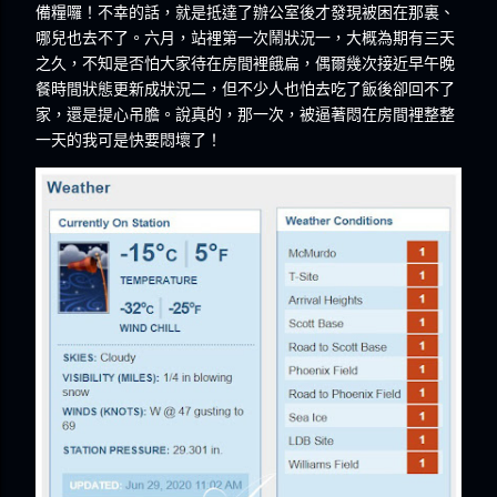
備糧囉！不幸的話，就是抵達了辦公室後才發現被困在那裏、
哪兒也去不了。六月，站裡第一次鬧狀況一，大概為期有三天
之久，不知是否怕大家待在房間裡餓扁，偶爾幾次接近早午晚
餐時間狀態更新成狀況二，但不少人也怕去吃了飯後卻回不了
家，還是提心吊膽。說真的，那一次，被逼著悶在房間裡整整
一天的我可是快要悶壞了！