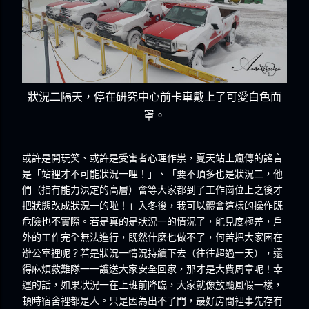
狀況二隔天，停在研究中心前卡車戴上了可愛白色面
罩。
或許是開玩笑、或許是受害者心理作祟，夏天站上瘋傳的謠言
是「站裡才不可能狀況一哩！」、「要不頂多也是狀況二，他
們（指有能力決定的高層）會等大家都到了工作崗位上之後才
把狀態改成狀況一的啦！」入冬後，我可以體會這樣的操作既
危險也不實際。若是真的是狀況一的情況了，能見度極差，戶
外的工作完全無法進行，既然什麼也做不了，何苦把大家困在
辦公室裡呢？若是狀況一情況持續下去（往往超過一天），還
得麻煩救難隊一一護送大家安全回家，那才是大費周章呢！幸
運的話，如果狀況一在上班前降臨，大家就像放颱風假一樣，
頓時宿舍裡都是人。只是因為出不了門，最好房間裡事先存有