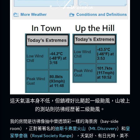
這天氣溫本身不低，但鎮裡好比颳起一級颱風，山坡上
的測站則彷彿經歷著二級颱風。
我的房間是彷彿像抽中樂透頭彩一樣的海景房（bay-side
room），正對著著名的
迪斯卡弗里火山
（
Mt. Discovery
）和
皇
家學會嶺
（
Royal Society Range
），天氣好、有日光時，美不