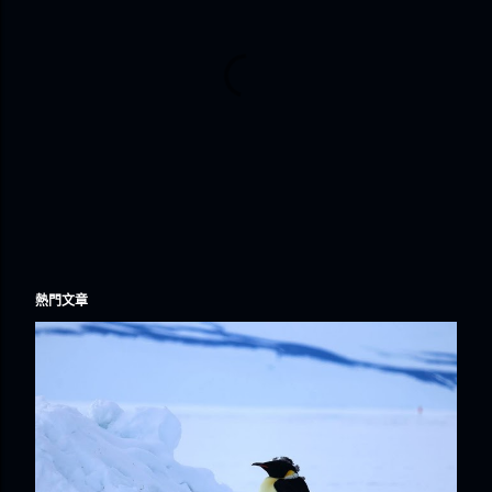
發
熱門文章
佈
留
言