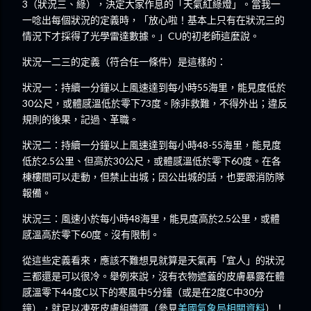
3（狀況三、綠），決定大家作息的「天氣紅綠燈」。當我一
一唸出每個狀況的定義時，「放心啦！基本上只有在狀況三的
情況下才採得了光學雷達數據。」CU的初老師這麼說。
狀況一二三的定義（符合任一條件）是這樣的：
狀況一：持續一分鐘以上風速達到每小時55海里，能見度低於
30公尺，或體感溫低於零下73度。除非救難，不得外出；違反
規則的後果，記過、革職。
狀況二：持續一分鐘以上風速達到每小時48-55海里，能見度
低於2.5公里、但高於30公尺，或體感溫低於零下60度。在各
棟樓間可以走動，但禁止出城；因公出城的話，也要跟消防隊
報備。
狀況三：風速小於每小時48海里，能見度高於2.5公里，或體
感溫高於零下60度。沒有限制。
從這些定義看來，應該不難想見就算是天氣再「宜人」的狀況
三都還是可以很冷。舉例來說，沒有衣物遮蓋的皮膚暴露在體
感溫零下44度C以下的寒風中5分鐘（或是在2度C中30分
鐘），就足以凍死皮膚組織囉（參見
美國氣象局相關資料
）！