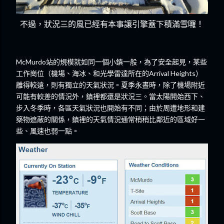
不過，狀況三的風已經有本事讓引擎蓋下積滿雪囉！
McMurdo站的規模就如同一個小鎮一般，為了安全起見，某些
工作崗位（機場、海冰、和光學雷達所在的Arrival Heights）
離得較遠，則有獨立的天氣狀況。夏季永晝時，除了機場附近
可能有較差的情況外，鎮裡都還是狀況三。當太陽開始西下、
步入冬季時，各區天氣狀況也開始有不同；由於周遭地形和建
築物遮蔽的關係，鎮裡的天氣情況通常稍稍比鄰近的區域好一
些、風速也弱一點。