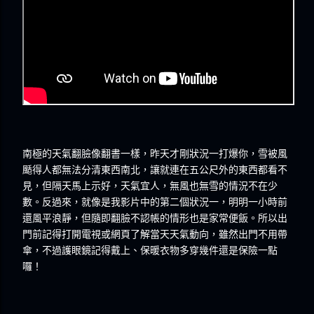
南極的天氣翻臉像翻書一樣，昨天才剛狀況一打爆你，雪被風
颳得人都無法分清東西南北，讓就連在五公尺外的東西都看不
見，但隔天馬上示好，天氣宜人，無風也無雪的情況不在少
數。反過來，就像是我影片中的第二個狀況一，明明一小時前
還風平浪靜，但隨即翻臉不認帳的情形也是家常便飯。所以出
門前記得打開電視或網頁了解當天天氣動向，雖然出門不用帶
傘，不過護眼鏡記得戴上、保暖衣物多穿幾件還是保險一點
囉！