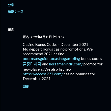
分享
標籤：
生活
留言
匿名
2022年4月11日 上午9:57
Casino Bonus Codes - December 2021
No deposit bonus casino promotions. We
recommend 2021 casino
poormansguidetocasinogambling
bonus codes
출장마사지
and
herzamanindir.com/
promos for
new players. We also list new
https://access777.com/
casino bonuses for
December 2021.
回覆