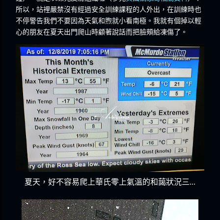
所以，站裡嚴禁沒有經過安全訓練課程的人外出，在訓練時也
不停警告我們不要因為天氣和煦就小看南極。我就有個掉以輕
心的朋友在夏天出門爬山時顧著說話而把臉頰給凍傷了。
夏天，好不容易爬上華氏零上氣溫的和藹狀況三…