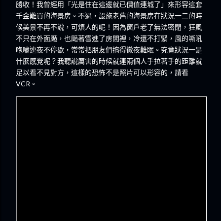
勝收！我曾經用「光是住在這邊就已價值連城了」來形容這套
千金難買的海景房。不過，設施老舊的海景房在狀況一二的時
候美景不再不說，可煩人的呢！因為窗戶老了無法密閉，狂風
不只在外面颳，也颳著雪進了房間裡，冷還不打緊，風的嘶吼
咆嘯連夜不停歇，常常把朋友們搞得徹夜難眠。究竟狀況一是
什麼感覺呢？我聽說厲害的時候就連兩個人手拉著手的距離就
足以看不見對方，這樣的恐怖不是照片可以形容的，請看
VCR。